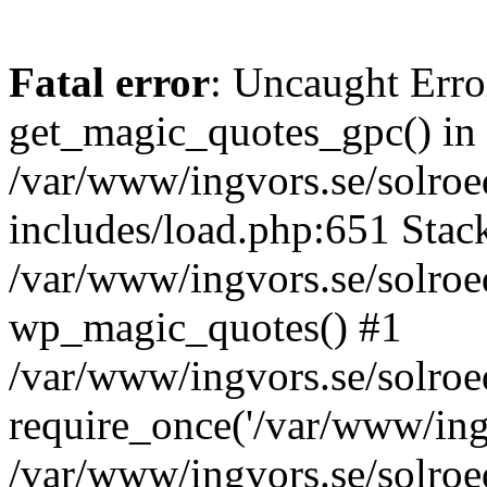
Fatal error
: Uncaught Erro
get_magic_quotes_gpc() in
/var/www/ingvors.se/solro
includes/load.php:651 Stack
/var/www/ingvors.se/solroe
wp_magic_quotes() #1
/var/www/ingvors.se/solro
require_once('/var/www/ingv
/var/www/ingvors.se/solro